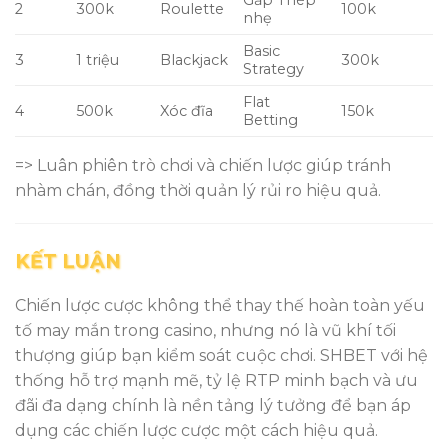
2
300k
Roulette
100k
nhẹ
Basic
3
1 triệu
Blackjack
300k
Strategy
Flat
4
500k
Xóc đĩa
150k
Betting
=> Luân phiên trò chơi và chiến lược giúp tránh
nhàm chán, đồng thời quản lý rủi ro hiệu quả.
KẾT LUẬN
Chiến lược cược không thể thay thế hoàn toàn yếu
tố may mắn trong casino, nhưng nó là vũ khí tối
thượng giúp bạn kiểm soát cuộc chơi. SHBET với hệ
thống hỗ trợ mạnh mẽ, tỷ lệ RTP minh bạch và ưu
đãi đa dạng chính là nền tảng lý tưởng để bạn áp
dụng các chiến lược cược một cách hiệu quả.