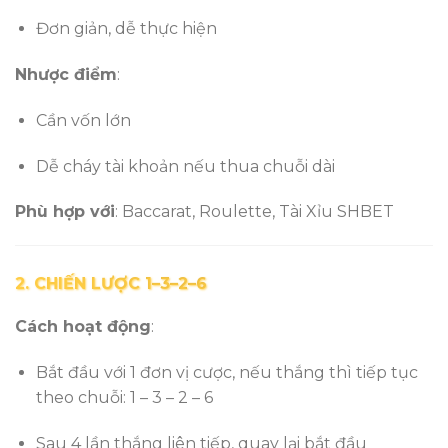
Đơn giản, dễ thực hiện
Nhược điểm
:
Cần vốn lớn
Dễ cháy tài khoản nếu thua chuỗi dài
Phù hợp với
: Baccarat, Roulette, Tài Xỉu SHBET
2. CHIẾN LƯỢC 1–3–2–6
Cách hoạt động
:
Bắt đầu với 1 đơn vị cược, nếu thắng thì tiếp tục
theo chuỗi: 1 – 3 – 2 – 6
Sau 4 lần thắng liên tiếp, quay lại bắt đầu