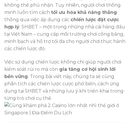
không thể phủ nhận. Tuy nhiên, người chơi thông
minh luôn tìm cách
tối ưu hóa khả năng thắng
thông qua việc áp dụng các
chiến lược đặt cược
hợp lý
. SHBET – một trong những nhà cái hàng đầu
tại Việt Nam – cung cấp môi trường chơi công bằng,
minh bạch và hỗ trợ tối đa cho người chơi thực hành
các chiến lược đó.
Việc sử dụng chiến lược không chỉ giúp người chơi
kiểm soát rủi ro mà còn
gia tăng cơ hội sinh lời
bền vững
. Trong bài viết này, chúng ta sẽ cùng
phân tích các chiến lược cược phổ biến, cách ứng
dụng tại SHBET và những lưu ý khi triển khai trong
từng trò chơi cụ thể.