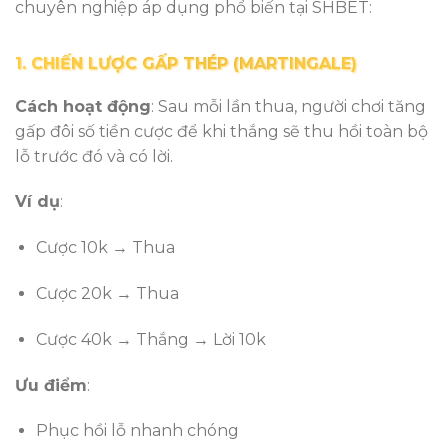
chuyên nghiệp áp dụng phổ biến tại SHBET:
1. CHIẾN LƯỢC GẤP THÉP (MARTINGALE)
Cách hoạt động
: Sau mỗi lần thua, người chơi tăng
gấp đôi số tiền cược để khi thắng sẽ thu hồi toàn bộ
lỗ trước đó và có lời.
Ví dụ
:
Cược 10k → Thua
Cược 20k → Thua
Cược 40k → Thắng → Lời 10k
Ưu điểm
:
Phục hồi lỗ nhanh chóng