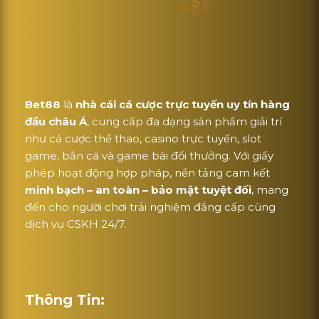
Bet88
là
nhà cái cá cược trực tuyến uy tín hàng
đầu châu Á
, cung cấp đa dạng sản phẩm giải trí
như cá cược thể thao, casino trực tuyến, slot
game, bắn cá và game bài đổi thưởng. Với giấy
phép hoạt động hợp pháp, nền tảng cam kết
minh bạch – an toàn – bảo mật tuyệt đối
, mang
đến cho người chơi trải nghiệm đẳng cấp cùng
dịch vụ CSKH 24/7.
Thông Tin: