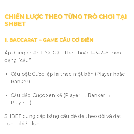
CHIẾN LƯỢC THEO TỪNG TRÒ CHƠI TẠI
SHBET
1. BACCARAT – GAME CẦU CƠ ĐIỂN
Áp dụng chiến lược Gấp Thép hoặc 1–3–2–6 theo
dạng “cầu”:
Cầu bệt: Cược lặp lại theo một bên (Player hoặc
Banker)
Cầu đảo: Cược xen kẽ (Player → Banker →
Player…)
SHBET cung cấp bảng cầu để dễ theo dõi và đặt
cược chiến lược.