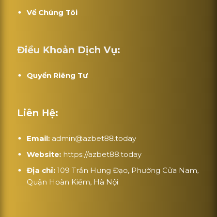
Về Chúng Tôi
Điều Khoản Dịch Vụ:
Quyền Riêng Tư
Liên Hệ:
Email:
admin@azbet88.today
Website:
https://azbet88.today
Địa chỉ:
109 Trần Hưng Đạo, Phường Cửa Nam,
Quận Hoàn Kiếm, Hà Nội