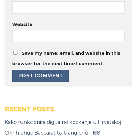
Website
Save my name, email, and website in this
browser for the next time I comment.
RECENT POSTS
Kako funkcionira digitalno kockanje u Hrvatskoj
Chinh phục Baccarat tại trang chủ F168