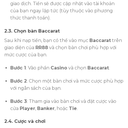
giao dịch. Tiền sẽ được cập nhật vào tài khoản
của bạn ngay lập tức (tùy thuộc vào phương
thức thanh toán).
2.3.
Chọn bàn Baccarat
Sau khi nạp tiền, bạn có thể vào mục
Baccarat
trên
giao diện của
RR88
và chọn bàn chơi phù hợp với
mức cược của bạn.
Bước 1
: Vào phần
Casino
và chọn
Baccarat
.
Bước 2
: Chọn một bàn chơi và mức cược phù hợp
với ngân sách của bạn.
Bước 3
: Tham gia vào bàn chơi và đặt cược vào
cửa
Player
,
Banker
, hoặc
Tie
.
2.4.
Cược và chơi