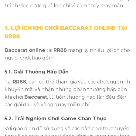
tránh việc cược quá lớn chỉ vì cảm thấy may mắn.
5. LỢI ÍCH KHI CHƠI BACCARAT ONLINE TẠI
RR88
Baccarat online
tại
RR88
mang lại nhiều lợi ích cho
người chơi, bao gồm:
5.1.
Giải Thưởng Hấp Dẫn
Tại
RR88
, bạn có thể tham gia vào các chương trình
khuyến mãi và nhận những phần thưởng hấp dẫn
khi chơi
Baccarat
, từ tiền thưởng nạp lần đầu đến
các giải đấu và vòng quay miễn phí.
5.2.
Trải Nghiệm Chơi Game Chân Thực
Với giao diện dễ sử dụng và các bàn chơi trực tuyến,