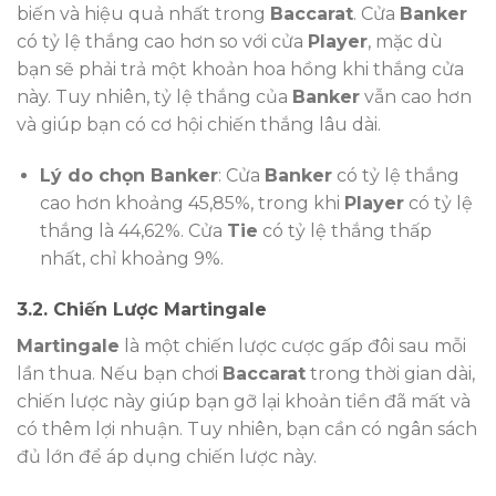
biến và hiệu quả nhất trong
Baccarat
. Cửa
Banker
có tỷ lệ thắng cao hơn so với cửa
Player
, mặc dù
bạn sẽ phải trả một khoản hoa hồng khi thắng cửa
này. Tuy nhiên, tỷ lệ thắng của
Banker
vẫn cao hơn
và giúp bạn có cơ hội chiến thắng lâu dài.
Lý do chọn Banker
: Cửa
Banker
có tỷ lệ thắng
cao hơn khoảng 45,85%, trong khi
Player
có tỷ lệ
thắng là 44,62%. Cửa
Tie
có tỷ lệ thắng thấp
nhất, chỉ khoảng 9%.
3.2.
Chiến Lược Martingale
Martingale
là một chiến lược cược gấp đôi sau mỗi
lần thua. Nếu bạn chơi
Baccarat
trong thời gian dài,
chiến lược này giúp bạn gỡ lại khoản tiền đã mất và
có thêm lợi nhuận. Tuy nhiên, bạn cần có ngân sách
đủ lớn để áp dụng chiến lược này.