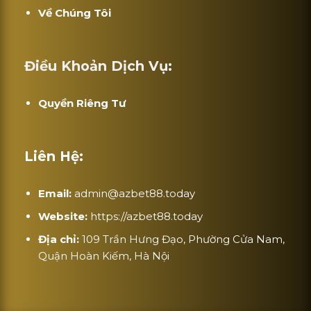
Về Chúng Tôi
Điều Khoản Dịch Vụ:
Quyền Riêng Tư
Liên Hệ:
Email:
admin@azbet88.today
Website:
https://azbet88.today
Địa chỉ:
109 Trần Hưng Đạo, Phường Cửa Nam,
Quận Hoàn Kiếm, Hà Nội