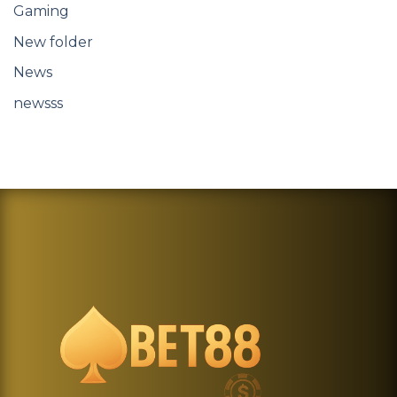
Gaming
New folder
News
newsss