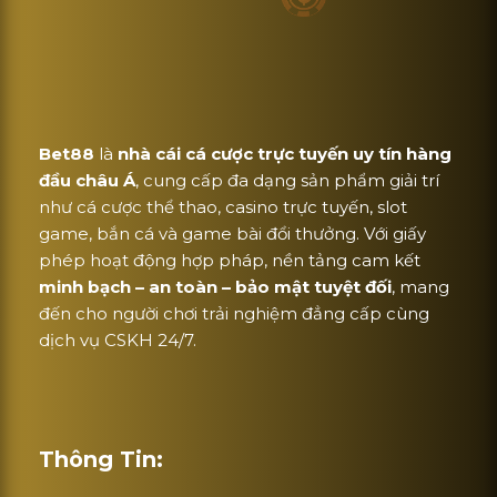
Bet88
là
nhà cái cá cược trực tuyến uy tín hàng
đầu châu Á
, cung cấp đa dạng sản phẩm giải trí
như cá cược thể thao, casino trực tuyến, slot
game, bắn cá và game bài đổi thưởng. Với giấy
phép hoạt động hợp pháp, nền tảng cam kết
minh bạch – an toàn – bảo mật tuyệt đối
, mang
đến cho người chơi trải nghiệm đẳng cấp cùng
dịch vụ CSKH 24/7.
Thông Tin: