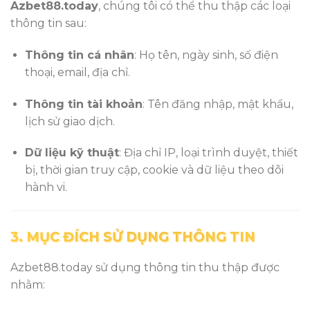
Azbet88.today
, chúng tôi có thể thu thập các loại
thông tin sau:
Thông tin cá nhân
: Họ tên, ngày sinh, số điện
thoại, email, địa chỉ.
Thông tin tài khoản
: Tên đăng nhập, mật khẩu,
lịch sử giao dịch.
Dữ liệu kỹ thuật
: Địa chỉ IP, loại trình duyệt, thiết
bị, thời gian truy cập, cookie và dữ liệu theo dõi
hành vi.
3. MỤC ĐÍCH SỬ DỤNG THÔNG TIN
Azbet88.today sử dụng thông tin thu thập được
nhằm: