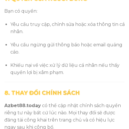
Bạn có quyền:
Yêu cầu truy cập, chỉnh sửa hoặc xóa thông tin cá
nhân.
Yêu cầu ngừng gửi thông báo hoặc email quảng
cáo.
Khiếu nại về việc xử lý dữ liệu cá nhân nếu thấy
quyền lợi bị xâm phạm.
8. THAY ĐỔI CHÍNH SÁCH
Azbet88.today
có thể cập nhật chính sách quyền
riêng tư này bất cứ lúc nào. Mọi thay đổi sẽ được
đăng tải công khai trên trang chủ và có hiệu lực
ngay sau khi công bố.