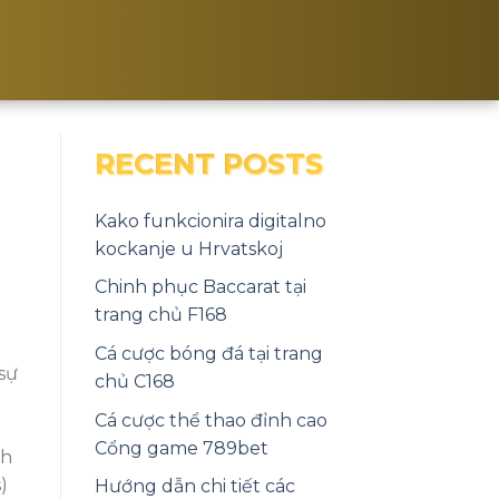
RECENT POSTS
Kako funkcionira digitalno
kockanje u Hrvatskoj
Chinh phục Baccarat tại
trang chủ F168
Cá cược bóng đá tại trang
sự
chủ C168
Cá cược thể thao đỉnh cao
g
Cổng game 789bet
ch
)
Hướng dẫn chi tiết các