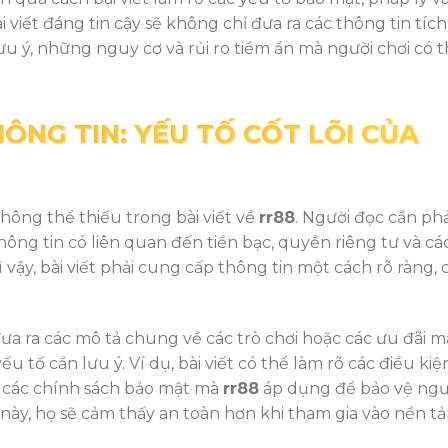
 viết đáng tin cậy sẽ không chỉ đưa ra các thông tin tích
ưu ý, những nguy cơ và rủi ro tiềm ẩn mà người chơi có 
ÔNG TIN: YẾU TỐ CỐT LÕI CỦA
hông thể thiếu trong bài viết về
rr88
. Người đọc cần phả
ông tin có liên quan đến tiền bạc, quyền riêng tư và cá
vậy, bài viết phải cung cấp thông tin một cách rõ ràng, 
ưa ra các mô tả chung về các trò chơi hoặc các ưu đãi m
yếu tố cần lưu ý. Ví dụ, bài viết có thể làm rõ các điều kiệ
à các chính sách bảo mật mà
rr88
áp dụng để bảo vệ ngư
ố này, họ sẽ cảm thấy an toàn hơn khi tham gia vào nền t