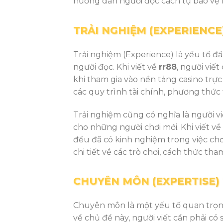
hướng dẫn người đọc cách tự bảo vệ m
TRẢI NGHIỆM (EXPERIENCE)
Trải nghiệm (Experience) là yếu tố đầu
người đọc. Khi viết về
rr88
, người viế
khi tham gia vào nền tảng casino trự
các quy trình tài chính, phương thức 
Trải nghiệm cũng có nghĩa là người viế
cho những người chơi mới. Khi viết về
đều đã có kinh nghiệm trong việc chơi 
chi tiết về các trò chơi, cách thức th
CHUYÊN MÔN (EXPERTISE)
Chuyên môn là một yếu tố quan trọng
về chủ đề này, người viết cần phải có