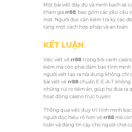
Một bài viết đầy đủ và minh bạch sẽ c
tham gia
rr88
, bao gồm các yêu cầu v
mật. Người đọc cần kiểm tra kỹ các 
tảng một cách hợp pháp và an toàn.
KẾT LUẬN
Việc viết về
rr88
trong bối cảnh casin
kiếm mà còn phải đảm bảo tính minh b
người viết tạo ra nội dung không chỉ c
bài viết về
rr88
chuẩn E-E-A-T không c
những rủi ro tiềm ẩn, giúp họ đưa ra 
hoạt động casino trực tuyến.
Thông qua việc duy trì tính minh bạch
người đọc hiểu rõ hơn về
rr88
mà còn 
toàn và đáng tin cậy cho người chơi c