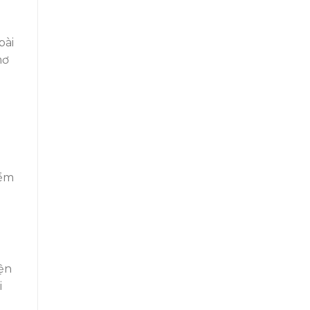
bài
mơ
iểm
iện
i