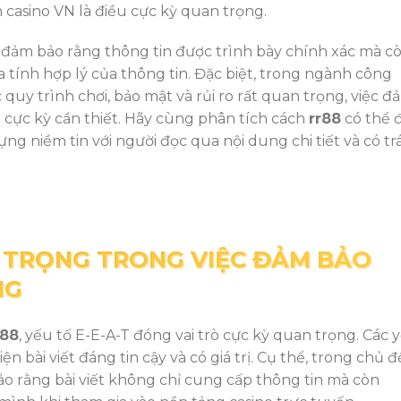
 casino VN là điều cực kỳ quan trọng.
ỉ đảm bảo rằng thông tin được trình bày chính xác mà c
a tính hợp lý của thông tin. Đặc biệt, trong ngành công
 quy trình chơi, bảo mật và rủi ro rất quan trọng, việc đ
 cực kỳ cần thiết. Hãy cùng phân tích cách
rr88
có thể 
ng niềm tin với người đọc qua nội dung chi tiết và có tr
N TRỌNG TRONG VIỆC ĐẢM BẢO
NG
r88
, yếu tố E-E-A-T đóng vai trò cực kỳ quan trọng. Các 
n bài viết đáng tin cậy và có giá trị. Cụ thể, trong chủ đ
o rằng bài viết không chỉ cung cấp thông tin mà còn