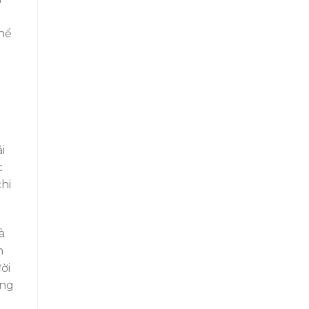
thể
i
c
chi
à
n
ời
ảng