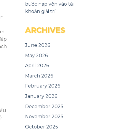
bước nạp vốn vào tài
khoản giải trí
òn
ARCHIVES
ảm
đáp
June 2026
ách
May 2026
April 2026
March 2026
February 2026
January 2026
December 2025
yếu
November 2025
ề
October 2025