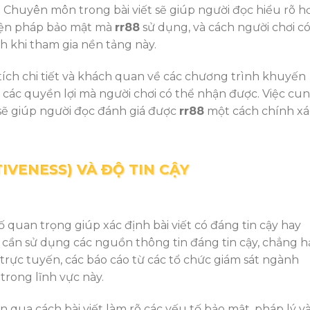
. Chuyên môn trong bài viết sẽ giúp người đọc hiểu rõ h
biện pháp bảo mật mà
rr88
sử dụng, và cách người chơi c
h khi tham gia nền tảng này.
tích chi tiết và khách quan về các chương trình khuyến
và các quyền lợi mà người chơi có thể nhận được. Việc cu
u sẽ giúp người đọc đánh giá được
rr88
một cách chính xá
VENESS) VÀ ĐỘ TIN CẬY
ố quan trọng giúp xác định bài viết có đáng tin cậy hay
ết cần sử dụng các nguồn thông tin đáng tin cậy, chẳng 
rực tuyến, các báo cáo từ các tổ chức giám sát ngành
trong lĩnh vực này.
 qua cách bài viết làm rõ các yếu tố bảo mật, pháp lý v