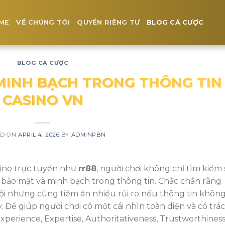
ME
VỀ CHÚNG TÔI
QUYỀN RIÊNG TƯ
BLOG CÁ CƯỢC
BLOG CÁ CƯỢC
 MINH BẠCH TRONG THÔNG TIN
CASINO VN
ED ON
APRIL 4, 2026
BY
ADMINPBN
asino trực tuyến như
rr88
, người chơi không chỉ tìm kiếm 
nh bảo mật và minh bạch trong thông tin. Chắc chắn rằng
ội nhưng cũng tiềm ẩn nhiều rủi ro nếu thông tin khôn
. Để giúp người chơi có một cái nhìn toàn diện và có trá
perience, Expertise, Authoritativeness, Trustworthiness