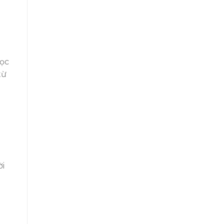
đọc
từ
a
ời