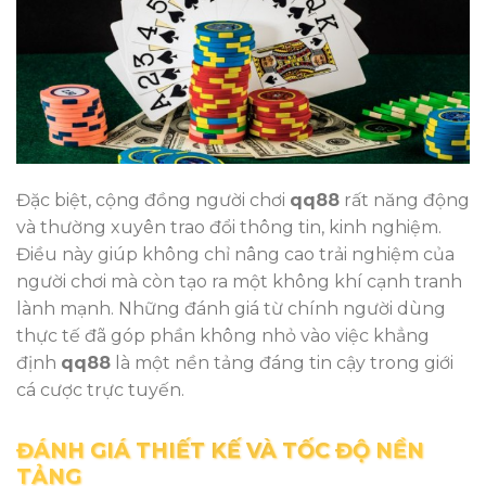
Đặc biệt, cộng đồng người chơi
qq88
rất năng động
và thường xuyên trao đổi thông tin, kinh nghiệm.
Điều này giúp không chỉ nâng cao trải nghiệm của
người chơi mà còn tạo ra một không khí cạnh tranh
lành mạnh. Những đánh giá từ chính người dùng
thực tế đã góp phần không nhỏ vào việc khẳng
định
qq88
là một nền tảng đáng tin cậy trong giới
cá cược trực tuyến.
ĐÁNH GIÁ THIẾT KẾ VÀ TỐC ĐỘ NỀN
TẢNG