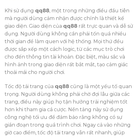
Khi sử dụng
qq88
, một trong những điều đầu tiên
mà người dùng cảm nhận được chính là thiết kế
giao diện. Giao diện của
qq88
rất trực quan và dễ sử
dụng. Người dùng không cần phải tốn quá nhiều
thời gian để làm quen với hệ thống. Mọi thứ đều
được sắp xếp một cách logic, từ các mục trò chơi
cho đến thông tin tài khoản. Đặc biệt, màu sắc và
hình ảnh trong giao diện rất bắt mắt, tạo cảm giác
thoải mái cho người chơi.
Tốc độ tải trang của
qq88
cũng là một yếu tố quan
trọng. Người dùng không phải chờ đợi lâu giữa các
trang, điều này giúp họ tận hưởng trải nghiệm tốt
hơn khi tham gia cá cược. Nền tảng này sử dụng
công nghệ tối ưu để đảm bảo rằng không có sự
gián đoạn trong quá trình chơi. Ngay cả vào những
giờ cao điểm, tốc độ tải trang vẫn rất nhanh, giúp