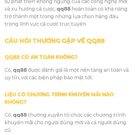
sự phát triển không ngừng của các công nghệ mới
và xu hướng cá cược,
qq88
hoàn toàn có khả năng
trở thành một trong những lựa chọn hàng đầu
trong lĩnh vực cá cược trực tuyến.
CÂU HỎI THƯỜNG GẶP VỀ QQ88
QQ88 CÓ AN TOÀN KHÔNG?
Có,
qq88
được đánh giá là một nền tảng an toàn và
uy tín, với các biện pháp bảo mật tốt.
LIỆU CÓ CHƯƠNG TRÌNH KHUYẾN MÃI NÀO
KHÔNG?
Có,
qq88
thường xuyên tổ chức các chương trình
khuyến mãi cho người dùng mới và cả người dùng
cũ.