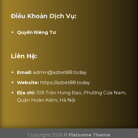
Điều Khoản Dịch Vụ:
Quyền Riêng Tư
Liên Hệ:
Email:
admin@azbet88.today
Website:
https://azbet88.today
Địa chỉ:
109 Trần Hưng Đạo, Phường Cửa Nam,
Quận Hoàn Kiếm, Hà Nội
Copyright 2026 ©
Flatsome Theme