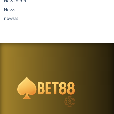
New folder
News
newsss