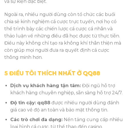
và sự kiện đặc biệt.
Ngoài ra, nhiều người dùng còn tổ chức các buổi
chia sẻ kinh nghiệm cá cược trực tuyến, nơi họ có
thể trình bày các chiến lược cá cược cá nhân và
thảo luận về những điều đã học được từ thực tiễn.
Điều này không chỉ tạo ra không khí thân thiện mà
còn giúp mọi người đưa ra quyết định cá cược
thông minh hơn.
5 ĐIỀU TÔI THÍCH NHẤT Ở QQ88
Dịch vụ khách hàng tận tâm:
Đội ngũ hỗ trợ
khách hàng chuyên nghiệp, sẵn sàng hỗ trợ 24/7.
Độ tin cậy:
qq88
được nhiều người dùng đánh
giá cao về độ an toàn và bảo mật thông tin.
Các trò chơi đa dạng:
Nền tảng cung cấp nhiều
loại hình cá cược, từ thể thao đến casino.