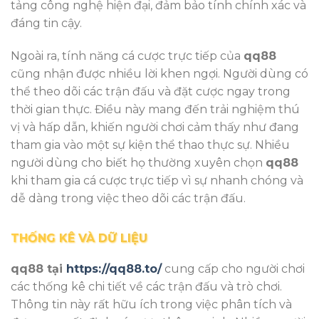
tảng công nghệ hiện đại, đảm bảo tính chính xác và
đáng tin cậy.
Ngoài ra, tính năng cá cược trực tiếp của
qq88
cũng nhận được nhiều lời khen ngợi. Người dùng có
thể theo dõi các trận đấu và đặt cược ngay trong
thời gian thực. Điều này mang đến trải nghiệm thú
vị và hấp dẫn, khiến người chơi cảm thấy như đang
tham gia vào một sự kiện thể thao thực sự. Nhiều
người dùng cho biết họ thường xuyên chọn
qq88
khi tham gia cá cược trực tiếp vì sự nhanh chóng và
dễ dàng trong việc theo dõi các trận đấu.
THỐNG KÊ VÀ DỮ LIỆU
qq88 tại
https://qq88.to/
cung cấp cho người chơi
các thống kê chi tiết về các trận đấu và trò chơi.
Thông tin này rất hữu ích trong việc phân tích và