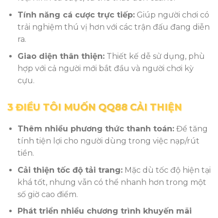
Tính năng cá cược trực tiếp:
Giúp người chơi có
trải nghiệm thú vị hơn với các trận đấu đang diễn
ra.
Giao diện thân thiện:
Thiết kế dễ sử dụng, phù
hợp với cả người mới bắt đầu và người chơi kỳ
cựu.
3 ĐIỀU TÔI MUỐN QQ88 CẢI THIỆN
Thêm nhiều phương thức thanh toán:
Để tăng
tính tiện lợi cho người dùng trong việc nạp/rút
tiền.
Cải thiện tốc độ tải trang:
Mặc dù tốc độ hiện tại
khá tốt, nhưng vẫn có thể nhanh hơn trong một
số giờ cao điểm.
Phát triển nhiều chương trình khuyến mãi