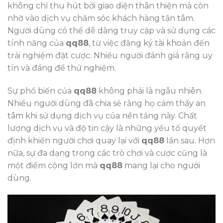
không chỉ thu hút bởi giao diện thân thiện mà còn
nhờ vào dịch vụ chăm sóc khách hàng tận tâm.
Người dùng có thể dễ dàng truy cập và sử dụng các
tính năng của
qq88
, từ việc đăng ký tài khoản đến
trải nghiệm đặt cược. Nhiều người đánh giá rằng uy
tín và đáng để thử nghiệm.
Sự phổ biến của
qq88
không phải là ngẫu nhiên.
Nhiều người dùng đã chia sẻ rằng họ cảm thấy an
tâm khi sử dụng dịch vụ của nền tảng này. Chất
lượng dịch vụ và độ tin cậy là những yếu tố quyết
định khiến người chơi quay lại với
qq88
lần sau. Hơn
nữa, sự đa dạng trong các trò chơi và cược cũng là
một điểm cộng lớn mà
qq88
mang lại cho người
dùng.