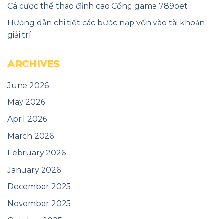
Cá cược thể thao đỉnh cao Cổng game 789bet
Hướng dẫn chi tiết các bước nạp vốn vào tài khoản
giải trí
ARCHIVES
June 2026
May 2026
April 2026
March 2026
February 2026
January 2026
December 2025
November 2025