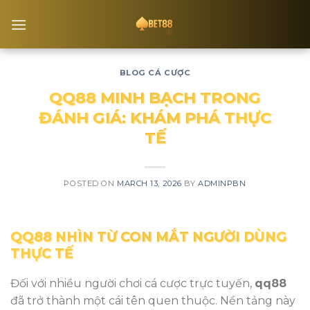
Skip
to
content
BLOG CÁ CƯỢC
QQ88 MINH BẠCH TRONG
ĐÁNH GIÁ: KHÁM PHÁ THỰC
TẾ
POSTED ON
MARCH 13, 2026
BY
ADMINPBN
QQ88 NHÌN TỪ CON MẮT NGƯỜI DÙNG
THỰC TẾ
Đối với nhiều người chơi cá cược trực tuyến,
qq88
đã trở thành một cái tên quen thuộc. Nền tảng này