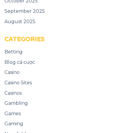
October 2025
September 2025
August 2025
CATEGORIES
Betting
Blog cá cược
Casino
Casino Sites
Casinos
Gambling
Games
Gaming