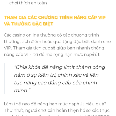
chơi thích an toàn
THAM GIA CÁC CHƯƠNG TRÌNH NÂNG CẤP VIP
VÀ THƯỞNG ĐẶC BIỆT
Các casino online thường có các chương trình
thưởng, tích điểm hoặc quà tặng đặc biệt dành cho
VIP. Tham gia tích cực sẽ giúp bạn nhanh chóng
nâng cấp VIP, từ đó mở rộng hạn mức nạp/rút.
“Chìa khóa để nâng limit thành công
nằm ở sự kiên trì, chính xác và liên
tục nâng cao đẳng cấp của chính
mình.”
Làm thế nào để nâng hạn mức nạp/rút hiệu quả?
Thứ nhất, người chơi cần hoàn thiện hồ sơ xác thực