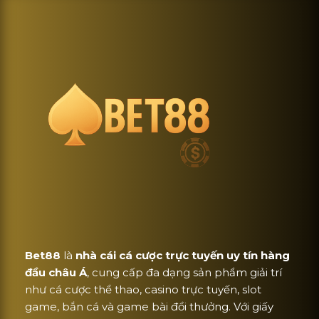
Bet88
là
nhà cái cá cược trực tuyến uy tín hàng
đầu châu Á
, cung cấp đa dạng sản phẩm giải trí
như cá cược thể thao, casino trực tuyến, slot
game, bắn cá và game bài đổi thưởng. Với giấy