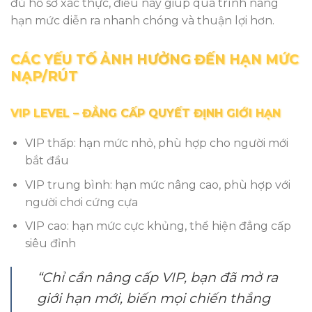
đủ hồ sơ xác thực, điều này giúp quá trình nâng
hạn mức diễn ra nhanh chóng và thuận lợi hơn.
CÁC YẾU TỐ ẢNH HƯỞNG ĐẾN HẠN MỨC
NẠP/RÚT
VIP LEVEL – ĐẲNG CẤP QUYẾT ĐỊNH GIỚI HẠN
VIP thấp: hạn mức nhỏ, phù hợp cho người mới
bắt đầu
VIP trung bình: hạn mức nâng cao, phù hợp với
người chơi cứng cựa
VIP cao: hạn mức cực khủng, thể hiện đẳng cấp
siêu đỉnh
“Chỉ cần nâng cấp VIP, bạn đã mở ra
giới hạn mới, biến mọi chiến thắng