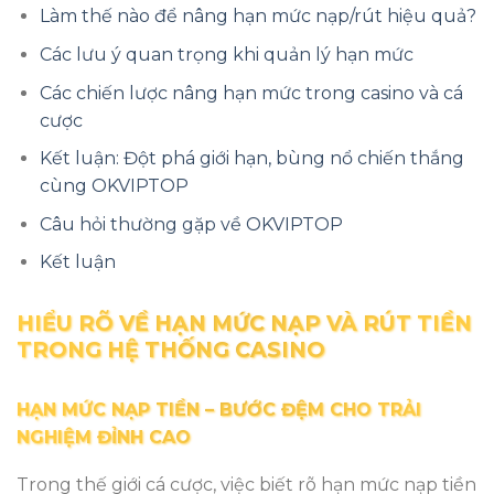
Làm thế nào để nâng hạn mức nạp/rút hiệu quả?
Các lưu ý quan trọng khi quản lý hạn mức
Các chiến lược nâng hạn mức trong casino và cá
cược
Kết luận: Đột phá giới hạn, bùng nổ chiến thắng
cùng OKVIPTOP
Câu hỏi thường gặp về OKVIPTOP
Kết luận
HIỂU RÕ VỀ HẠN MỨC NẠP VÀ RÚT TIỀN
TRONG HỆ THỐNG CASINO
HẠN MỨC NẠP TIỀN – BƯỚC ĐỆM CHO TRẢI
NGHIỆM ĐỈNH CAO
Trong thế giới cá cược, việc biết rõ hạn mức nạp tiền