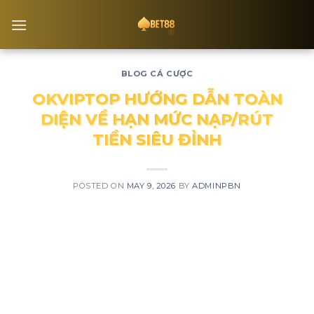
Skip
to
content
BLOG CÁ CƯỢC
OKVIPTOP HƯỚNG DẪN TOÀN
DIỆN VỀ HẠN MỨC NẠP/RÚT
TIỀN SIÊU ĐỈNH
POSTED ON
MAY 9, 2026
BY
ADMINPBN