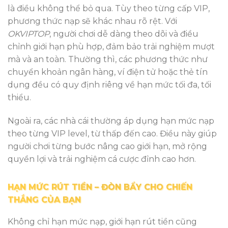
là điều không thể bỏ qua. Tùy theo từng cấp VIP,
phương thức nạp sẽ khác nhau rõ rệt. Với
OKVIPTOP
, người chơi dễ dàng theo dõi và điều
chỉnh giới hạn phù hợp, đảm bảo trải nghiệm mượt
mà và an toàn. Thường thì, các phương thức như
chuyển khoản ngân hàng, ví điện tử hoặc thẻ tín
dụng đều có quy định riêng về hạn mức tối đa, tối
thiểu.
Ngoài ra, các nhà cái thường áp dụng hạn mức nạp
theo từng VIP level, từ thấp đến cao. Điều này giúp
người chơi từng bước nâng cao giới hạn, mở rộng
quyền lợi và trải nghiệm cá cược đỉnh cao hơn.
HẠN MỨC RÚT TIỀN – ĐÒN BẨY CHO CHIẾN
THẮNG CỦA BẠN
Không chỉ hạn mức nạp, giới hạn rút tiền cũng