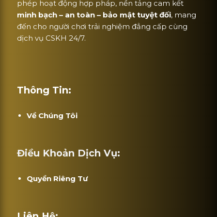
phép hoạt động hợp pháp, nền tảng cam kết
minh bạch – an toàn – bảo mật tuyệt đối
, mang
đến cho người chơi trải nghiệm đẳng cấp cùng
dịch vụ CSKH 24/7.
Thông Tin:
Về Chúng Tôi
Điều Khoản Dịch Vụ:
Quyền Riêng Tư
Liên Hệ: