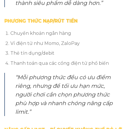
thành siêu phẩm dễ dàng hơn.”
PHƯƠNG THỨC NẠP/RÚT TIỀN
Chuyển khoản ngân hàng
Ví điện tử như Momo, ZaloPay
Thẻ tín dụng/debit
Thanh toán qua các cổng điện tử phổ biến
“Mỗi phương thức đều có ưu điểm
riêng, nhưng để tối ưu hạn mức,
người chơi cần chọn phương thức
phù hợp và nhanh chóng nâng cấp
limit.”