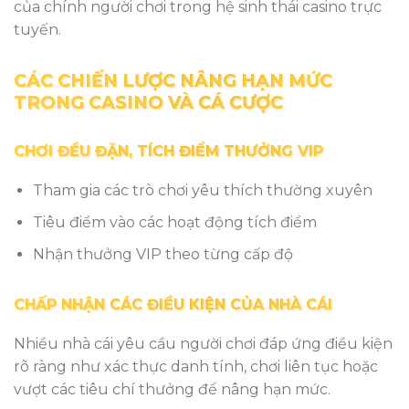
của chính người chơi trong hệ sinh thái casino trực
tuyến.
CÁC CHIẾN LƯỢC NÂNG HẠN MỨC
TRONG CASINO VÀ CÁ CƯỢC
CHƠI ĐỀU ĐẶN, TÍCH ĐIỂM THƯỞNG VIP
Tham gia các trò chơi yêu thích thường xuyên
Tiêu điểm vào các hoạt động tích điểm
Nhận thưởng VIP theo từng cấp độ
CHẤP NHẬN CÁC ĐIỀU KIỆN CỦA NHÀ CÁI
Nhiều nhà cái yêu cầu người chơi đáp ứng điều kiện
rõ ràng như xác thực danh tính, chơi liên tục hoặc
vượt các tiêu chí thưởng để nâng hạn mức.