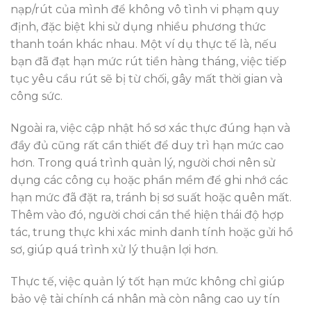
nạp/rút của mình để không vô tình vi phạm quy
định, đặc biệt khi sử dụng nhiều phương thức
thanh toán khác nhau. Một ví dụ thực tế là, nếu
bạn đã đạt hạn mức rút tiền hàng tháng, việc tiếp
tục yêu cầu rút sẽ bị từ chối, gây mất thời gian và
công sức.
Ngoài ra, việc cập nhật hồ sơ xác thực đúng hạn và
đầy đủ cũng rất cần thiết để duy trì hạn mức cao
hơn. Trong quá trình quản lý, người chơi nên sử
dụng các công cụ hoặc phần mềm để ghi nhớ các
hạn mức đã đặt ra, tránh bị sơ suất hoặc quên mất.
Thêm vào đó, người chơi cần thể hiện thái độ hợp
tác, trung thực khi xác minh danh tính hoặc gửi hồ
sơ, giúp quá trình xử lý thuận lợi hơn.
Thực tế, việc quản lý tốt hạn mức không chỉ giúp
bảo vệ tài chính cá nhân mà còn nâng cao uy tín