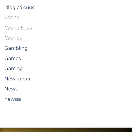
Blog cá cược
Casino
Casino Sites
Casinos
Gambling
Games
Gaming
New folder
News
newsss