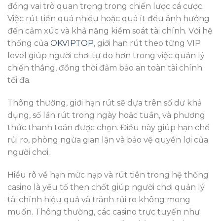
đóng vai trò quan trọng trong chiến lược cá cược.
Việc rút tiền quá nhiều hoặc quá ít đều ảnh hưởng
đến cảm xúc và khả năng kiểm soát tài chính. Với hệ
thống của
OKVIPTOP
, giới hạn rút theo từng VIP
level giúp người chơi tự do hơn trong việc quản lý
chiến thắng, đồng thời đảm bảo an toàn tài chính
tối đa.
Thông thường, giới hạn rút sẽ dựa trên số dư khả
dụng, số lần rút trong ngày hoặc tuần, và phương
thức thanh toán được chọn. Điều này giúp hạn chế
rủi ro, phòng ngừa gian lận và bảo vệ quyền lợi của
người chơi.
Hiểu rõ về hạn mức nạp và rút tiền trong hệ thống
casino là yếu tố then chốt giúp người chơi quản lý
tài chính hiệu quả và tránh rủi ro không mong
muốn. Thông thường, các casino trực tuyến như