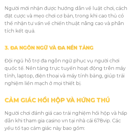
Người mới nhận được hướng dẫn về luật chơi, cách
đặt cược và mẹo chơi cơ bản, trong khi cao thủ có
thể nhận tư vấn về chiến thuật nâng cao và phân
tích kết quả.
3. ĐA NGÔN NGỮ VÀ ĐA NỀN TẢNG
Đội ngũ hỗ trợ đa ngôn ngữ phục vụ người chơi
quốc tế. Nền tảng trực tuyến hoạt động trên máy
tính, laptop, điện thoại và máy tính bảng, giúp trải
nghiệm liền mạch ở mọi thiết bị.
CẢM GIÁC HỒI HỘP VÀ HỨNG THÚ
Người chơi đánh giá cao trải nghiệm hồi hộp và hấp
dẫn khi tham gia casino vn tại nhà cái 678vip. Các
yếu tố tạo cảm giác này bao gồm: