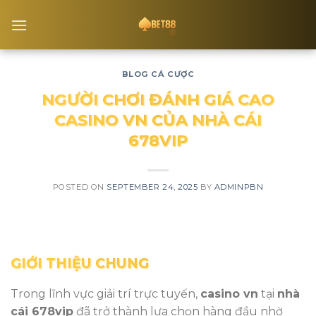
Skip
to
content
BLOG CÁ CƯỢC
NGƯỜI CHƠI ĐÁNH GIÁ CAO
CASINO VN CỦA NHÀ CÁI
678VIP
POSTED ON
SEPTEMBER 24, 2025
BY
ADMINPBN
GIỚI THIỆU CHUNG
Trong lĩnh vực giải trí trực tuyến,
casino vn
tại
nhà
cái 678vip
đã trở thành lựa chọn hàng đầu nhờ