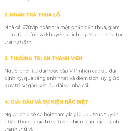
2. HOÀN TRẢ THUA LỖ
Nhà cái 678vip hoàn trả một phần tiền thua, giảm
rủi ro tài chính và khuyến khích người chơi tiếp tục
trải nghiệm.
3. THƯỞNG TRI ÂN THÀNH VIÊN
Người chơi lâu dài hoặc cấp VIP nhận các ưu đãi
định kỳ, quà tặng sinh nhật và điểm tích lũy, giúp
duy trì sự gắn kết lâu dài với nhà cái.
4. GIẢI ĐẤU VÀ SỰ KIỆN ĐẶC BIỆT
Người chơi có cơ hội tham gia giải đấu trực tuyến,
nhận thưởng giá trị và trải nghiệm cảm giác cạnh
tranh thú vị.