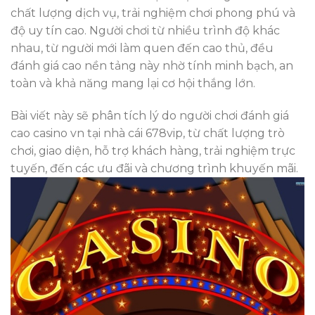
chất lượng dịch vụ, trải nghiệm chơi phong phú và
độ uy tín cao. Người chơi từ nhiều trình độ khác
nhau, từ người mới làm quen đến cao thủ, đều
đánh giá cao nền tảng này nhờ tính minh bạch, an
toàn và khả năng mang lại cơ hội thắng lớn.
Bài viết này sẽ phân tích lý do người chơi đánh giá
cao casino vn tại nhà cái 678vip, từ chất lượng trò
chơi, giao diện, hỗ trợ khách hàng, trải nghiệm trực
tuyến, đến các ưu đãi và chương trình khuyến mãi.