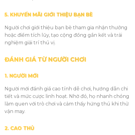
5. KHUYẾN MÃI GIỚI THIỆU BẠN BÈ
Người chơi giới thiệu bạn bè tham gia nhận thưởng
hoặc điểm tích lũy, tạo cộng đồng gắn kết và trải
nghiệm giải trí thú vị.
ĐÁNH GIÁ TỪ NGƯỜI CHƠI
1. NGƯỜI MỚI
Người mới đánh giá cao tính dễ chơi, hướng dẫn chi
tiết và mức cược linh hoạt. Nhờ đó, họ nhanh chóng
làm quen với trò chơi và cảm thấy hứng thú khi thử
vận may.
2. CAO THỦ