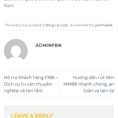
Nam.
This entry was posted in
Blog cá cược
. Bookmark the
permalink
.
ADMINPBN
Hỗ trợ khách hàng F168 –
Hướng dẫn rút tiền
Dịch vụ tư vấn chuyên
MM88 nhanh chóng, an
nghiệp và tận tâm
toàn và tiện lợi
LEAVE A REPLY