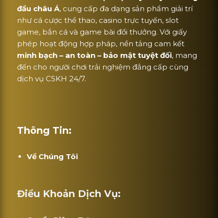
đầu châu Á
, cung cấp đa dạng sản phẩm giải trí
như cá cược thể thao, casino trực tuyến, slot
game, bắn cá và game bài đổi thưởng. Với giấy
phép hoạt động hợp pháp, nền tảng cam kết
minh bạch – an toàn – bảo mật tuyệt đối
, mang
đến cho người chơi trải nghiệm đẳng cấp cùng
dịch vụ CSKH 24/7.
Thông Tin:
Về Chúng Tôi
Điều Khoản Dịch Vụ: