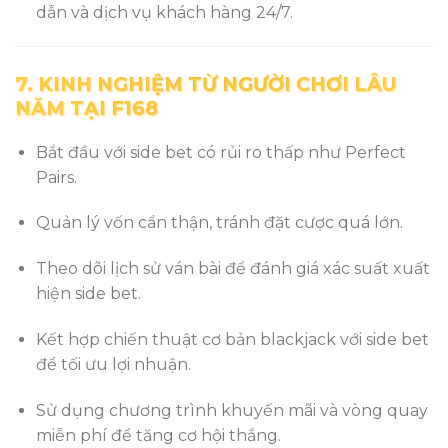
dẫn và dịch vụ khách hàng 24/7.
7. KINH NGHIỆM TỪ NGƯỜI CHƠI LÂU
NĂM TẠI F168
Bắt đầu với side bet có rủi ro thấp như Perfect
Pairs.
Quản lý vốn cẩn thận, tránh đặt cược quá lớn.
Theo dõi lịch sử ván bài để đánh giá xác suất xuất
hiện side bet.
Kết hợp chiến thuật cơ bản blackjack với side bet
để tối ưu lợi nhuận.
Sử dụng chương trình khuyến mãi và vòng quay
miễn phí để tăng cơ hội thắng.