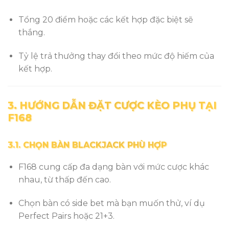
Tổng 20 điểm hoặc các kết hợp đặc biệt sẽ
thắng.
Tỷ lệ trả thưởng thay đổi theo mức độ hiếm của
kết hợp.
3. HƯỚNG DẪN ĐẶT CƯỢC KÈO PHỤ TẠI
F168
3.1. CHỌN BÀN BLACKJACK PHÙ HỢP
F168 cung cấp đa dạng bàn với mức cược khác
nhau, từ thấp đến cao.
Chọn bàn có side bet mà bạn muốn thử, ví dụ
Perfect Pairs hoặc 21+3.