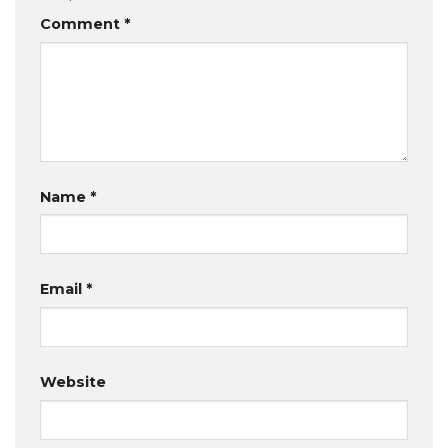
Comment
*
Name
*
Email
*
Website