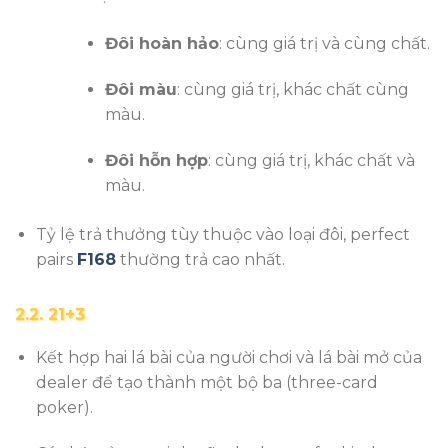
Đôi hoàn hảo
: cùng giá trị và cùng chất.
Đôi màu
: cùng giá trị, khác chất cùng
màu.
Đôi hỗn hợp
: cùng giá trị, khác chất và
màu.
Tỷ lệ trả thưởng tùy thuộc vào loại đôi, perfect
pairs
F168
thường trả cao nhất.
2.2. 21+3
Kết hợp hai lá bài của người chơi và lá bài mở của
dealer để tạo thành một bộ ba (three-card
poker).