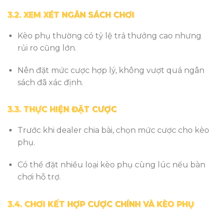
3.2. XEM XÉT NGÂN SÁCH CHƠI
Kèo phụ thường có tỷ lệ trả thưởng cao nhưng
rủi ro cũng lớn.
Nên đặt mức cược hợp lý, không vượt quá ngân
sách đã xác định.
3.3. THỰC HIỆN ĐẶT CƯỢC
Trước khi dealer chia bài, chọn mức cược cho kèo
phụ.
Có thể đặt nhiều loại kèo phụ cùng lúc nếu bàn
chơi hỗ trợ.
3.4. CHƠI KẾT HỢP CƯỢC CHÍNH VÀ KÈO PHỤ