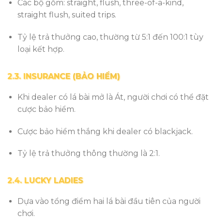
Các bộ gồm: straight, flush, three-of-a-kind,
straight flush, suited trips.
Tỷ lệ trả thưởng cao, thường từ 5:1 đến 100:1 tùy
loại kết hợp.
2.3. INSURANCE (BẢO HIỂM)
Khi dealer có lá bài mở là Át, người chơi có thể đặt
cược bảo hiểm.
Cược bảo hiểm thắng khi dealer có blackjack.
Tỷ lệ trả thưởng thông thường là 2:1.
2.4. LUCKY LADIES
Dựa vào tổng điểm hai lá bài đầu tiên của người
chơi.