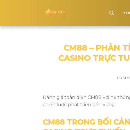
Skip
to
HO
content
CM88 – PHÂN T
CASINO TRỰC TU
POSTE
Đánh giá toàn diện CM88 với hệ thống
chiến lược phát triển bền vững.
CM88 TRONG BỐI CẢ