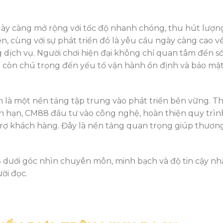
gày càng mở rộng với tốc độ nhanh chóng, thu hút lượn
n, cùng với sự phát triển đó là yêu cầu ngày càng cao v
g dịch vụ. Người chơi hiện đại không chỉ quan tâm đến s
à còn chú trọng đến yếu tố vận hành ổn định và bảo mậ
 là một nền tảng tập trung vào phát triển bền vững. T
 hạn, CM88 đầu tư vào công nghệ, hoàn thiện quy trìn
 trợ khách hàng. Đây là nền tảng quan trọng giúp thươn
M88 dưới góc nhìn chuyên môn, minh bạch và độ tin cậy n
ời đọc.