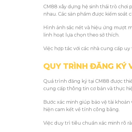
CM88 xây dựng hệ sinh thái trò chơi
nhau. Các sản phẩm được kiểm soát c
Hình ảnh sắc nét và hiệu ứng mượt m
linh hoạt lựa chọn theo sở thích.
Việc hợp tác với các nhà cung cấp uy
QUY TRÌNH ĐĂNG KÝ 
Quá trình đăng ký tại CM88 được th
cung cấp thông tin cơ bản và thực h
Bước xác minh giúp bảo vệ tài khoản 
hiện cam kết về tính công bằng.
Việc duy trì tiêu chuẩn xác minh rõ 