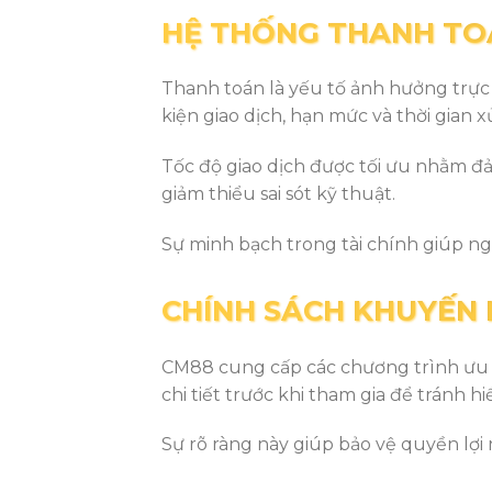
HỆ THỐNG THANH TO
Thanh toán là yếu tố ảnh hưởng trực 
kiện giao dịch, hạn mức và thời gian xử
Tốc độ giao dịch được tối ưu nhằm đả
giảm thiểu sai sót kỹ thuật.
Sự minh bạch trong tài chính giúp ng
CHÍNH SÁCH KHUYẾN 
CM88 cung cấp các chương trình ưu đã
chi tiết trước khi tham gia để tránh h
Sự rõ ràng này giúp bảo vệ quyền lợi