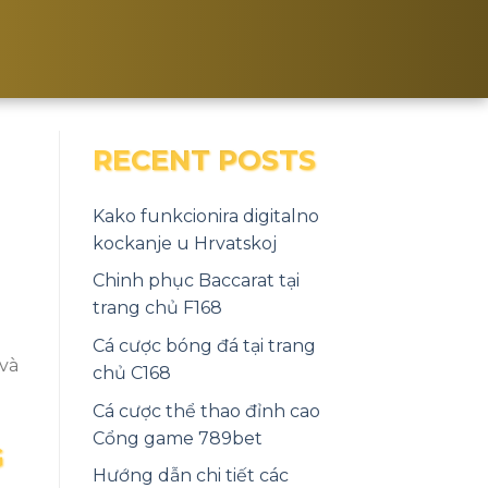
RECENT POSTS
Kako funkcionira digitalno
kockanje u Hrvatskoj
Chinh phục Baccarat tại
trang chủ F168
Cá cược bóng đá tại trang
 và
chủ C168
Cá cược thể thao đỉnh cao
Cổng game 789bet
G
Hướng dẫn chi tiết các