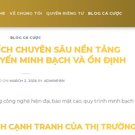
ME
VỀ CHÚNG TÔI
QUYỀN RIÊNG TƯ
BLOG CÁ CƯỢC
BLOG CÁ CƯỢC
ÍCH CHUYÊN SÂU NỀN TẢNG
YẾN MINH BẠCH VÀ ỔN ĐỊNH
D ON
MARCH 2, 2026
BY
ADMINPBN
 công nghệ hiện đại, bảo mật cao, quy trình minh bạch
NH CẠNH TRANH CỦA THỊ TRƯỜN