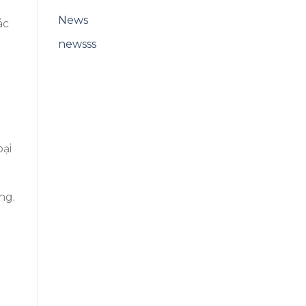
News
ác
newsss
oại
ng.