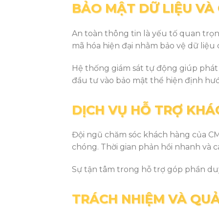
BẢO MẬT DỮ LIỆU VÀ
An toàn thông tin là yếu tố quan tr
mã hóa hiện đại nhằm bảo vệ dữ liệu c
Hệ thống giám sát tự động giúp phát 
đầu tư vào bảo mật thể hiện định hư
DỊCH VỤ HỖ TRỢ KHÁ
Đội ngũ chăm sóc khách hàng của CM
chóng. Thời gian phản hồi nhanh và c
Sự tận tâm trong hỗ trợ góp phần duy 
TRÁCH NHIỆM VÀ QUẢ