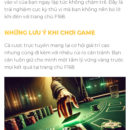
vào ví của bạn ngay lập tức không chậm trễ. Đây là
trải nghiệm cực kỳ thú vị mà bạn không nên bỏ lỡ
khi đến với trang chủ F168.
NHỮNG LƯU Ý KHI CHƠI GAME
Cá cược trực tuyến mang lại cơ hội giải trí cao
nhưng cũng đi kèm với nhiều rủi ro cần tránh. Bạn
cần luôn giữ cho mình một tâm lý vững vàng trước
mọi kết quả tại trang chủ F168.