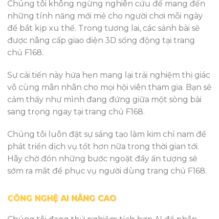
Chúng tôi không ngừng nghiên cứu để mang đến
những tính năng mới mẻ cho người chơi mỗi ngày
để bắt kịp xu thế. Trong tương lai, các sảnh bài sẽ
được nâng cấp giao diện 3D sống động tại trang
chủ F168.
Sự cải tiến này hứa hẹn mang lại trải nghiệm thị giác
vô cùng mãn nhãn cho mọi hội viên tham gia. Bạn sẽ
cảm thấy như mình đang đứng giữa một sòng bài
sang trọng ngay tại trang chủ F168.
Chúng tôi luôn đặt sự sáng tạo làm kim chỉ nam để
phát triển dịch vụ tốt hơn nữa trong thời gian tới.
Hãy chờ đón những bước ngoặt đầy ấn tượng sẽ
sớm ra mắt để phục vụ người dùng trang chủ F168.
CÔNG NGHỆ AI NÂNG CAO