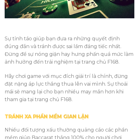
Sự tỉnh táo giúp bạn đưa ra những quyết định
đúng đắn và tránh được sai lầm đáng tiếc nhất.
Đừng để sự nóng giận hay hưng phấn quá mức làm
ảnh hưởng đến trải nghiệm tại trang chủ F168.
Hãy chơi game với mục đích giải trí là chính, đừng
đặt nặng áp lực thắng thua lên vai mình. Sự thoải
mái sẽ mang lại cho bạn nhiều may mắn hơn khi
tham gia tại trang chủ F168.
TRÁNH XA PHẦN MỀM GIAN LẬN
Nhiều đối tượng xấu thường quảng cáo các phần
mềm giúp Baccarat thắng 100% cho người chơi