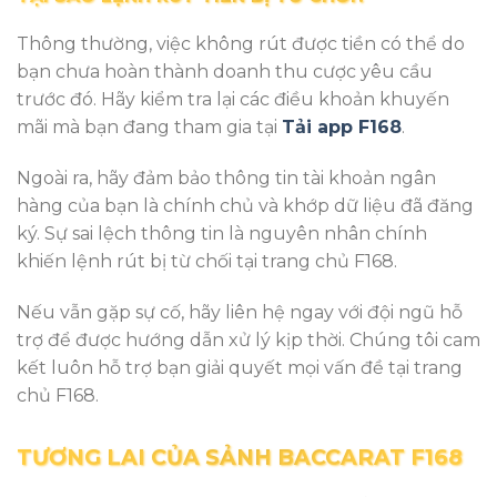
Thông thường, việc không rút được tiền có thể do
bạn chưa hoàn thành doanh thu cược yêu cầu
trước đó. Hãy kiểm tra lại các điều khoản khuyến
mãi mà bạn đang tham gia tại
Tải app F168
.
Ngoài ra, hãy đảm bảo thông tin tài khoản ngân
hàng của bạn là chính chủ và khớp dữ liệu đã đăng
ký. Sự sai lệch thông tin là nguyên nhân chính
khiến lệnh rút bị từ chối tại trang chủ F168.
Nếu vẫn gặp sự cố, hãy liên hệ ngay với đội ngũ hỗ
trợ để được hướng dẫn xử lý kịp thời. Chúng tôi cam
kết luôn hỗ trợ bạn giải quyết mọi vấn đề tại trang
chủ F168.
TƯƠNG LAI CỦA SẢNH BACCARAT F168