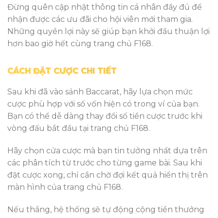
Đừng quên cập nhật thông tin cá nhân đầy đủ để
nhận được các ưu đãi cho hội viên mới tham gia.
Những quyền lợi này sẽ giúp bạn khởi đầu thuận lợi
hơn bao giờ hết cùng trang chủ F168.
CÁCH ĐẶT CƯỢC CHI TIẾT
Sau khi đã vào sảnh Baccarat, hãy lựa chọn mức
cược phù hợp với số vốn hiện có trong ví của bạn.
Bạn có thể dễ dàng thay đổi số tiền cược trước khi
vòng đấu bắt đầu tại trang chủ F168.
Hãy chọn cửa cược mà bạn tin tưởng nhất dựa trên
các phân tích từ trước cho từng game bài. Sau khi
đặt cược xong, chỉ cần chờ đợi kết quả hiển thị trên
màn hình của trang chủ F168.
Nếu thắng, hệ thống sẽ tự động cộng tiền thưởng