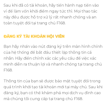
Sau khi đã có tài khoản, hãy tiến hành nạp tiền vào
ví để làm vốn khởi điểm ngay tức thì. Mọi thao tác
này đều được hỗ trợ xử lý rất nhanh chóng và an
toàn tuyệt đối tại trang chủ F168.
ĐĂNG KÝ TÀI KHOẢN HỘI VIÊN
Bạn hãy nhấn vào nút đăng ký trên màn hình chính
của hệ thống để bắt đầu thiết lập thông tin cá
nhân. Hãy điền chính xác các yêu cầu để việc xác
minh diễn ra thuận lợi và nhanh chóng tại trang chủ
F168.
Thông tin của bạn sẽ được bảo mật tuyệt đối trong
quá trình khởi tạo tài khoản mới tại máy chủ. Sau khi
đăng ký, bạn có thể khám phá mọi dịch vụ đỉnh cao
mà chúng tôi cung cấp tại trang chủ F168.