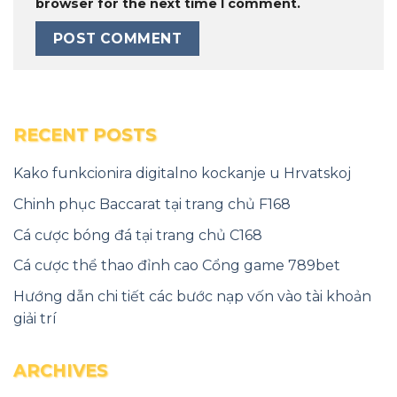
browser for the next time I comment.
RECENT POSTS
Kako funkcionira digitalno kockanje u Hrvatskoj
Chinh phục Baccarat tại trang chủ F168
Cá cược bóng đá tại trang chủ C168
Cá cược thể thao đỉnh cao Cổng game 789bet
Hướng dẫn chi tiết các bước nạp vốn vào tài khoản
giải trí
ARCHIVES