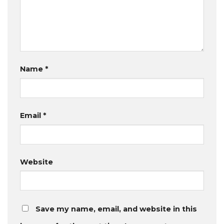
Name
*
Email
*
Website
Save my name, email, and website in this