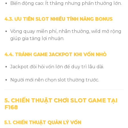
Biến động cao: Ít thắng nhưng phần thưởng lớn.
4.3. ƯU TIÊN SLOT NHIỀU TÍNH NĂNG BONUS
Vòng quay miễn phí, nhân thưởng, wild mở rộng
giúp gia tăng lợi nhuận.
4.4. TRÁNH GAME JACKPOT KHI VỐN NHỎ
Jackpot đòi hỏi vốn lớn để duy trì lâu dài.
Người mới nên chọn slot thường trước.
5. CHIẾN THUẬT CHƠI SLOT GAME TẠI
F168
5.1. CHIẾN THUẬT QUẢN LÝ VỐN