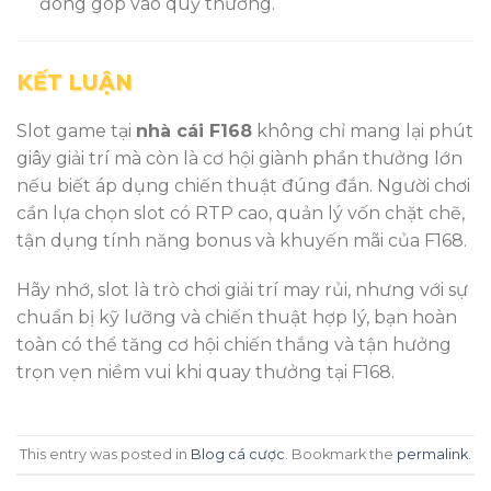
đóng góp vào quỹ thưởng.
KẾT LUẬN
Slot game tại
nhà cái F168
không chỉ mang lại phút
giây giải trí mà còn là cơ hội giành phần thưởng lớn
nếu biết áp dụng chiến thuật đúng đắn. Người chơi
cần lựa chọn slot có RTP cao, quản lý vốn chặt chẽ,
tận dụng tính năng bonus và khuyến mãi của F168.
Hãy nhớ, slot là trò chơi giải trí may rủi, nhưng với sự
chuẩn bị kỹ lưỡng và chiến thuật hợp lý, bạn hoàn
toàn có thể tăng cơ hội chiến thắng và tận hưởng
trọn vẹn niềm vui khi quay thưởng tại F168.
This entry was posted in
Blog cá cược
. Bookmark the
permalink
.