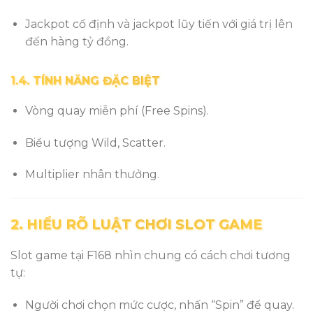
Jackpot cố định và jackpot lũy tiến với giá trị lên
đến hàng tỷ đồng.
1.4. TÍNH NĂNG ĐẶC BIỆT
Vòng quay miễn phí (Free Spins).
Biểu tượng Wild, Scatter.
Multiplier nhân thưởng.
2. HIỂU RÕ LUẬT CHƠI SLOT GAME
Slot game tại F168 nhìn chung có cách chơi tương
tự:
Người chơi chọn mức cược, nhấn “Spin” để quay.