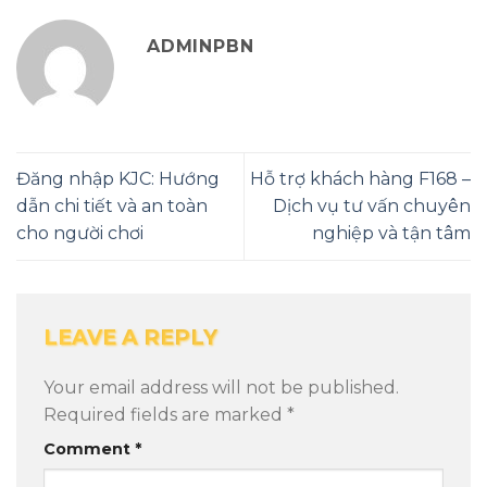
ADMINPBN
Đăng nhập KJC: Hướng
Hỗ trợ khách hàng F168 –
dẫn chi tiết và an toàn
Dịch vụ tư vấn chuyên
cho người chơi
nghiệp và tận tâm
LEAVE A REPLY
Your email address will not be published.
Required fields are marked
*
Comment
*