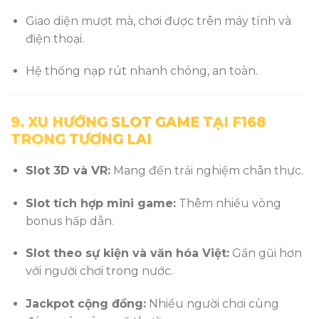
Giao diện mượt mà, chơi được trên máy tính và
điện thoại.
Hệ thống nạp rút nhanh chóng, an toàn.
9. XU HƯỚNG SLOT GAME TẠI F168
TRONG TƯƠNG LAI
Slot 3D và VR:
Mang đến trải nghiệm chân thực.
Slot tích hợp mini game:
Thêm nhiều vòng
bonus hấp dẫn.
Slot theo sự kiện và văn hóa Việt:
Gần gũi hơn
với người chơi trong nước.
Jackpot cộng đồng:
Nhiều người chơi cùng