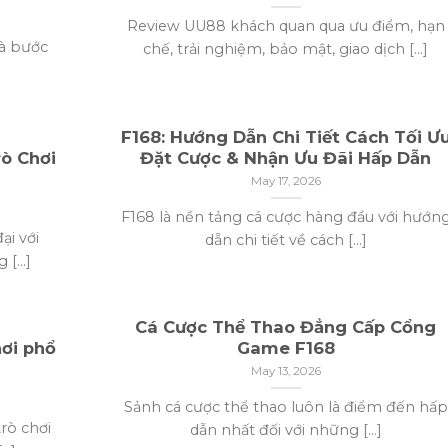
Review UU88 khách quan qua ưu điểm, hạn
là bước
chế, trải nghiệm, bảo mật, giao dịch [...]
F168: Hướng Dẫn Chi Tiết Cách Tối Ư
rò Chơi
Đặt Cược & Nhận Ưu Đãi Hấp Dẫn
May 17, 2026
F168 là nền tảng cá cược hàng đầu với hướn
ại với
dẫn chi tiết về cách [...]
[...]
Cá Cược Thể Thao Đẳng Cấp Cổng
ơi phổ
Game F168
May 13, 2026
Sảnh cá cược thể thao luôn là điểm đến hấp
rò chơi
dẫn nhất đối với những [...]