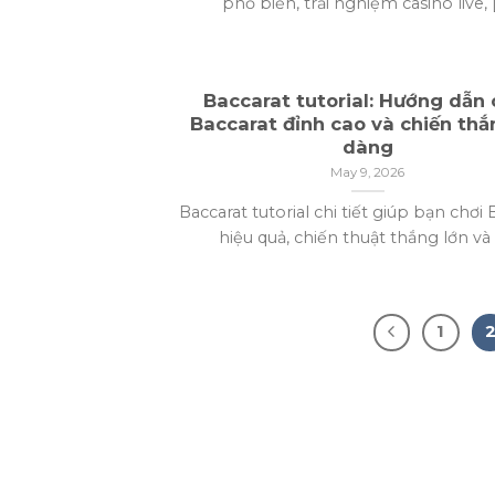
phổ biến, trải nghiệm casino live, [.
Baccarat tutorial: Hướng dẫn 
Baccarat đỉnh cao và chiến thắ
dàng
May 9, 2026
Baccarat tutorial chi tiết giúp bạn chơi 
hiệu quả, chiến thuật thắng lớn và [.
1