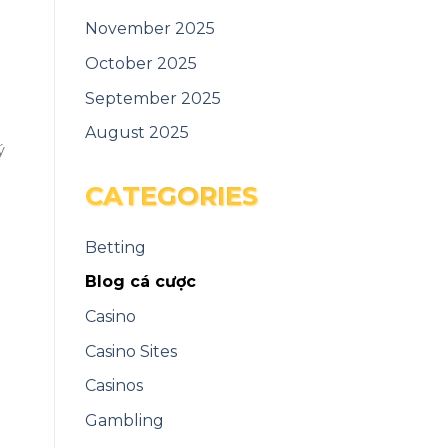
November 2025
October 2025
n
September 2025
August 2025
ý
CATEGORIES
Betting
Blog cá cược
Casino
Casino Sites
Casinos
Gambling