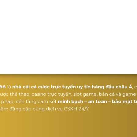
88
là
nhà cái cá cược trực tuyến uy tín hàng đầu châu Á
, 
ược thể thao, casino trực tuyến, slot game, bắn cá và game
 pháp, nền tảng cam kết
minh bạch – an toàn – bảo mật t
iệm đẳng cấp cùng dịch vụ CSKH 24/7.