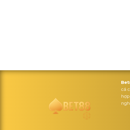
Bet
cá c
hợp
ngh