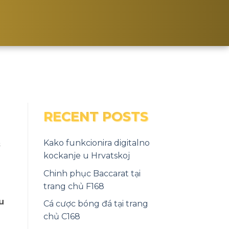
RECENT POSTS
Kako funkcionira digitalno
ở
kockanje u Hrvatskoj
Chinh phục Baccarat tại
trang chủ F168
u
Cá cược bóng đá tại trang
chủ C168